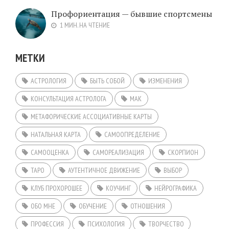
Профориентация — бывшие спортсмены
1 МИН. НА ЧТЕНИЕ
МЕТКИ
АСТРОЛОГИЯ
БЫТЬ СОБОЙ
ИЗМЕНЕНИЯ
КОНСУЛЬТАЦИЯ АСТРОЛОГА
МАК
МЕТАФОРИЧЕСКИЕ АССОЦИАТИВНЫЕ КАРТЫ
НАТАЛЬНАЯ КАРТА
САМООПРЕДЕЛЕНИЕ
САМООЦЕНКА
САМОРЕАЛИЗАЦИЯ
СКОРПИОН
ТАРО
АУТЕНТИЧНОЕ ДВИЖЕНИЕ
ВЫБОР
КЛУБ ПРОХОРОШЕЕ
КОУЧИНГ
НЕЙРОГРАФИКА
ОБО МНЕ
ОБУЧЕНИЕ
ОТНОШЕНИЯ
ПРОФЕССИЯ
ПСИХОЛОГИЯ
ТВОРЧЕСТВО